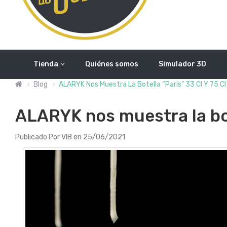
Tienda
Quiénes somos
Simulador 3D
Blog
ALARYK Nos Muestra La Botella “París” 33 Cl Y 75 Cl
ALARYK nos muestra la bote
Publicado Por VIB en 25/06/2021