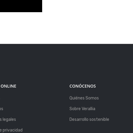
 ONLINE
CONÓCENOS
a
Quiénes Somos
os
Sobre Verallia
 legales
Desarrollo sostenible
de privacidad