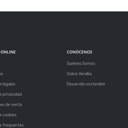
 ONLINE
CONÓCENOS
a
Quiénes Somos
os
Sobre Verallia
 legales
Desarrollo sostenible
de privacidad
nes de venta
de cookies
s frequentes