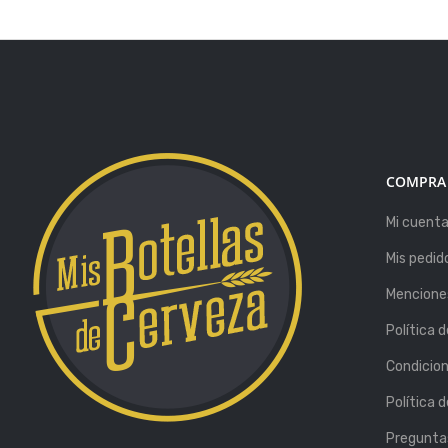
COMPRA
Mi cuent
Mis pedid
Menciones
Política 
Condicio
Política 
Pregunta