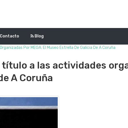
Contacto
Blog
Organizadas Por MEGA: El Museo Estrella De Galicia De A Coruña
título a las actividades org
 de A Coruña