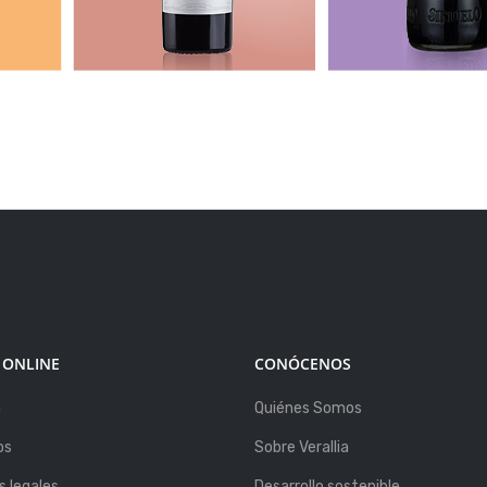
 ONLINE
CONÓCENOS
a
Quiénes Somos
os
Sobre Verallia
 legales
Desarrollo sostenible