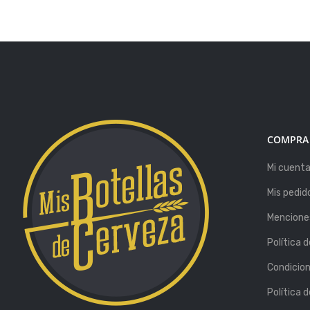
COMPRA
Mi cuent
Mis pedid
Menciones
Política 
Condicio
Política 