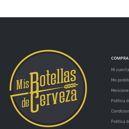
COMPRA
Mi cuent
Mis pedid
Menciones
Política 
Condicio
Política 